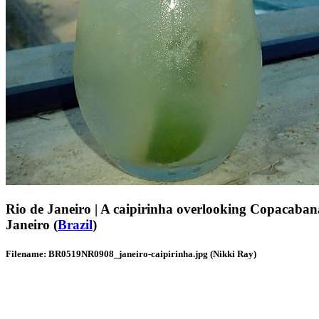
Rio de Janeiro | A caipirinha overlooking Copacabana
Janeiro (
Brazil
)
Filename: BR0519NR0908_janeiro-caipirinha.jpg (Nikki Ray)